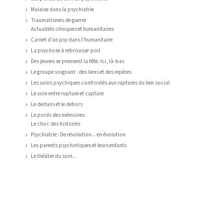
Malaise dans la psychiatrie
Traumatismes de guerre
Actualités cliniques et humanitaires
Carnet d'un psy dans l'humanitaire
La psychose à rebrousse-poil
Des jeunes se prennent la tête. Ici, là-bas
Le groupe soignant : des liens et des repères
Les soins psychiques confrontés aux ruptures du lien social
Le soin entre rupture et capture
Le dedans et le dehors
Le poids des mémoires
Le choc des histoires
Psychiatrie : De révolution... en évolution
Les parents psychotiques et leurs enfants
Le théâtre du soin...